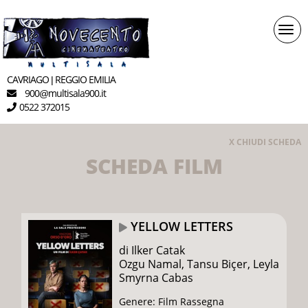
Togg
navi
CAVRIAGO
REGGIO EMILIA
|
900
multisala900.it
@
0522 372015
X CHIUDI SCHEDA
SCHEDA FILM
YELLOW LETTERS
di Ilker Catak
Ozgu Namal, Tansu Biçer, Leyla
Smyrna Cabas
Genere: Film Rassegna