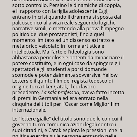
sotto controllo. Persino le dinamiche di coppia,
e il rapporto con la figlia adolescente Ezgi,
entrano in crisi quando il dramma si sposta dal
palcoscenico alla vita reale seguendo logiche
narrative simili, e mettendo alla prova l'impegno
politico dei due protagonisti, fino a quel
momento limitato ad un dissenso astratto e
metaforico veicolato in forma artistica e
intellettuale. Ma l'arte e l'ideologia sono
abbastanza pericolose e potenti da minacciare il
potere costituito, e in ogni caso da spingere gli
spettatori e gli studenti a porsi domande
scomode e potenzialmente sovversive. Yellow
Letters è il quinto film del regista tedesco di
origine turca Ilker Çatak, il cui lavoro
precedente
,
La sala professori
, aveva fatto incetta
di premi in Germania ed era entrato nella
cinquina dei titoli per l'Oscar come Miglior film
internazionale
.
Le "lettere gialle" del titolo sono quelle con cui il
governo turco comunica azioni legali contro i
suoi cittadini, e Catak esplora le pressioni che la
politica esercita sulle persone entrando nella