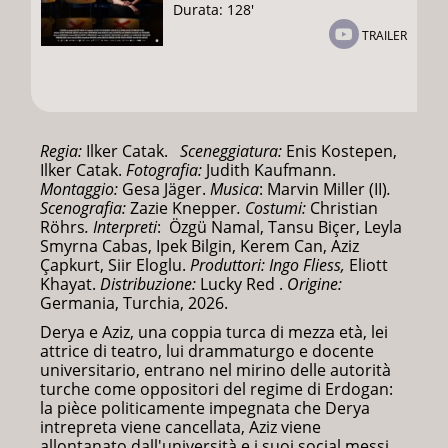
Durata: 128'
TRAILER
Regia:
Ilker Catak.
Sceneggiatura:
Enis Kostepen,
Ilker Catak.
Fotografia:
Judith Kaufmann.
Montaggio:
Gesa Jäger.
Musica
: Marvin Miller (II)
.
Scenografia:
Zazie Knepper
. Costumi:
Christian
Röhrs
. Interpreti
: Özgü Namal, Tansu Biçer, Leyla
Smyrna Cabas, Ipek Bilgin, Kerem Can, Aziz
Çapkurt, Siir Eloglu.
Produttori:
Ingo Fliess
,
Eliott
Khayat.
Distribuzione:
Lucky Red .
Origine:
Germania, Turchia, 2026.
Derya e Aziz, una coppia turca di mezza età, lei
attrice di teatro, lui drammaturgo e docente
universitario, entrano nel mirino delle autorità
turche come oppositori del regime di Erdogan:
la pièce politicamente impegnata che Derya
intrepreta viene cancellata, Aziz viene
allontanato dall'università e i suoi social messi