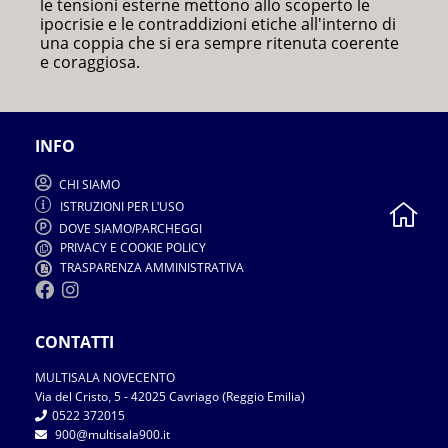
le tensioni esterne mettono allo scoperto le
ipocrisie e le contraddizioni etiche all'interno di
una coppia che si era sempre ritenuta coerente
e coraggiosa.
INFO
CHI SIAMO
ISTRUZIONI PER L
USO
'
DOVE SIAMO
PARCHEGGI
/
PRIVACY E COOKIE POLICY
TRASPARENZA AMMINISTRATIVA
CONTATTI
MULTISALA NOVECENTO
Via del Cristo
5
2025 Cavriago
Reggio Emilia
,
-
4
(
)
0522 372015
900
multisala900.it
@